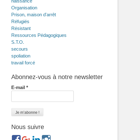
naissance
Organisation
Prison, maison d'arrêt
Réfugiés
Résistant
Ressources Pédagogiques
S.T.O.
secours
spoliation
travail forcé
Abonnez-vous à notre newsletter
E-mail
*
Nous suivre
https://www.facebook.com/groups/memorialdesnomadesdefr
https://plus.google.com/b/114372604835066525589/
https://www.linkedin.com/in/gigi-
https://www.instagram.com/filsfillesinternesc