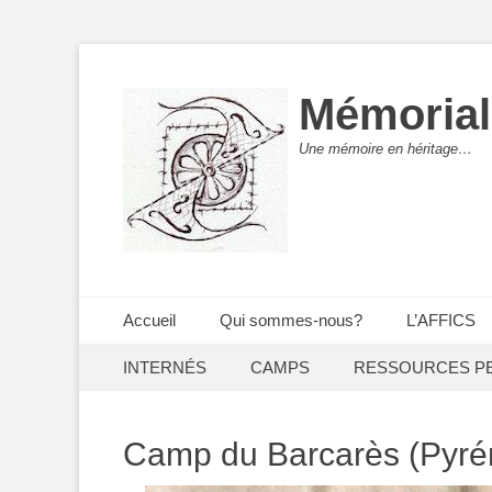
Mémorial
Une mémoire en héritage…
Menu principal
Aller
Accueil
Qui sommes-nous?
L’AFFICS
au
Menu secondaire
Aller
contenu
INTERNÉS
CAMPS
RESSOURCES P
au
contenu
Camp du Barcarès (Pyré