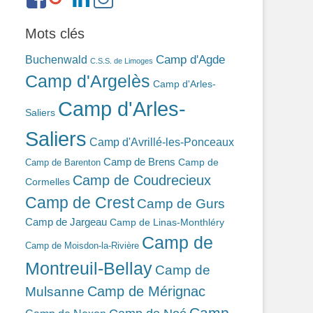
ref=br_rs
bonin-
389ba213b/
Mots clés
Camp d'Agde
Buchenwald
C.S.S. de Limoges
Camp d'Argelès
Camp d'Arles-
Camp d'Arles-
Saliers
Saliers
Camp d'Avrillé-les-Ponceaux
Camp de Brens
Camp de
Camp de Barenton
Camp de Coudrecieux
Cormelles
Camp de Crest
Camp de Gurs
Camp de Jargeau
Camp de Linas-Monthléry
Camp de
Camp de Moisdon-la-Rivière
Montreuil-Bellay
Camp de
Camp de Mérignac
Mulsanne
Camp