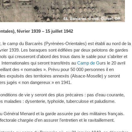
les), février 1939 – 15 juillet 1942
, le camp du Barcarès (Pyrénées-Orientales) est établi au nord de la
vrier 1939. Les baraques sont édifiées par deux pelotons de gardes
ls qui creuseront d’abord des trous dans le sable pour s’abriter et
nternationales qui seront transférés au
Camp de G
urs le 20 avril
cueillant des « nomades ». Prévu pour 50 000 personnes il en
des expulsés des territoires annexés (Alsace-Moselle) y seront
gers jugés « non dangereux » en 1941.
ditions de vie y seront des plus précaires : pas d’eau courante,
s maladies : dysenterie, typhoïde, tuberculose et paludisme.
u Général Menard et la garde assurée par des militaires français.
éfectorale chargée d’en assurer l’entretien et le ravitaillement.