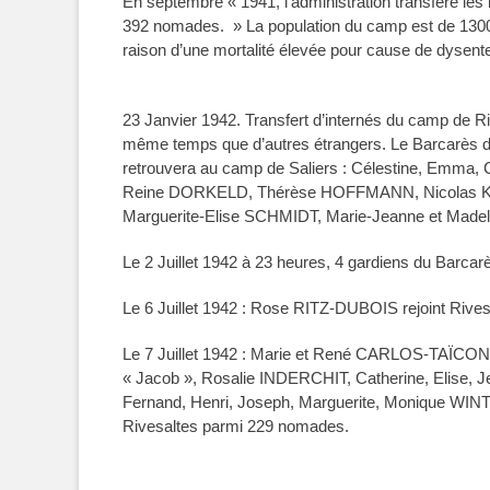
En septembre « 1941, l’administration transfère le
392 nomades. » La population du camp est de 13000
raison d’une mortalité élevée pour cause de dysente
23 Janvier 1942. Transfert d’internés du camp de R
même temps que d’autres étrangers. Le Barcarès de
retrouvera au camp de Saliers : Célestine, Emma
Reine DORKELD, Thérèse HOFFMANN, Nicolas KE
Marguerite-Elise SCHMIDT, Marie-Jeanne et Mad
Le 2 Juillet 1942 à 23 heures, 4 gardiens du Barcarè
Le 6 Juillet 1942 : Rose RITZ-DUBOIS rejoint Rives
Le 7 Juillet 1942 :
Marie et René CARLOS-TAÏCON, 
« Jacob », Rosalie INDERCHIT, Catherine, Elise, 
Fernand, Henri, Joseph, Marguerite, Monique
Rivesaltes parmi 229 nomades.