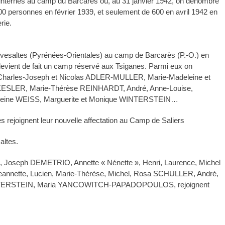
s internés au camp du Barcarès où, au 31 janvier 1942, on dénombre
 personnes en février 1939, et seulement de 600 en avril 1942 en
rie.
ivesaltes (Pyrénées-Orientales) au camp de Barcarès (P.-O.) en
vient de fait un camp réservé aux Tsiganes. Parmi eux on
, Charles-Joseph et Nicolas ADLER-MULLER, Marie-Madeleine et
SLER, Marie-Thérèse REINHARDT, André, Anne-Louise,
eleine WEISS, Marguerite et Monique WINTERSTEIN…
s rejoignent leur nouvelle affectation au Camp de Saliers
altes.
Joseph DEMETRIO, Annette « Nénette », Henri, Laurence, Michel
Jeannette, Lucien, Marie-Thérèse, Michel, Rosa SCHULLER, André,
 WINTERSTEIN, Maria YANCOWITCH-PAPADOPOULOS, rejoignent