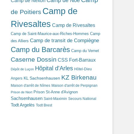
Camp de Noé
Camp de Nexon
Camp de
de Poitiers
Rivesaltes
Camp de Rivesaltes
Camp de Saint-Maurice-aux-Riches-Hommes
Camp
Camp de transit de Compiègne
des Alliers
Camp du Barcarès
Camp du Vernet
Caserne Dossin
CSS Fort-Barraux
Hôpital d'Arles
Hôtel-Dieu
Dépôt de Luçon
KZ Birkenau
KL Sachsenhausen
Angers
Maison d'arrêt de Nîmes
Maison d'arrêt de Perpignan
Prison St-Anne d'Avignon
Prison de Niort
Sachsenhausen
Saint-Maximin
Secours National
Todt Argelès
Todt Brest