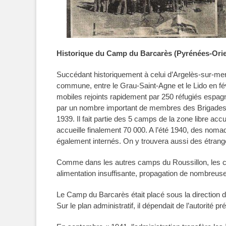
Historique du Camp du Barcarès (Pyrénées-Orienta
Succédant historiquement à celui d’Argelès-sur-mer
commune, entre le Grau-Saint-Agne et le Lido en fé
mobiles rejoints rapidement par 250 réfugiés espagno
par un nombre important de membres des Brigades I
1939. Il fait partie des 5 camps de la zone libre ac
accueille finalement 70 000. A l’été 1940, des noma
également internés. On y trouvera aussi des étran
Comme dans les autres camps du Roussillon, les con
alimentation insuffisante, propagation de nombreuse
Le Camp du Barcarès était placé sous la direction d
Sur le plan administratif, il dépendait de l’autorité pr