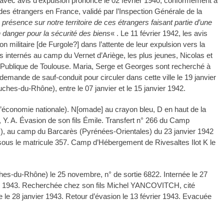
0 avec avis d’expulsion prononcé le 02 février 1940, conformément à
des étrangers en France, validé par l’Inspection Générale de la
 présence sur notre territoire de ces étrangers faisant partie d’une
un danger pour la sécurité des biens
« . Le 11 février 1942, les avis
on militaire [de Furgole?] dans l’attente de leur expulsion vers la
s internés au camp du Vernet d’Ariège, les plus jeunes, Nicolas et
e Publique de Toulouse. Maria, Serge et Georges sont recherché à
ne demande de sauf-conduit pour circuler dans cette ville le 19 janvier
ches-du-Rhône), entre le 07 janvier et le 15 janvier 1942.
’économie nationale). N[omade] au crayon bleu, D en haut de la
K, Y. A. Évasion de son fils Émile. Transfert n° 266 du Camp
), au camp du Barcarès (Pyrénées-Orientales) du 23 janvier 1942
 sous le matricule 357. Camp d’Hébergement de Rivesaltes Ilot K le
s-du-Rhône) le 25 novembre, n° de sortie 6822. Internée le 27
er 1943. Recherchée chez son fils Michel YANCOVITCH, cité
 le 28 janvier 1943. Retour d’évasion le 13 février 1943. Evacuée