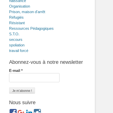
naissance
Organisation
Prison, maison d'arrêt
Réfugiés
Résistant
Ressources Pédagogiques
S.T.O.
secours
spoliation
travail forcé
f 
Άτσίγγανοι
, athinganoi, selon la terminologie de
Abonnez-vous à notre newsletter
E-mail
*
Nous suivre
https://www.facebook.com/groups/memorialdesnomadesdefr
https://plus.google.com/b/114372604835066525589/
https://www.linkedin.com/in/gigi-
https://www.instagram.com/filsfillesinternesc