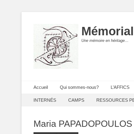
Mémorial
Une mémoire en héritage…
Menu principal
Aller
Accueil
Qui sommes-nous?
L’AFFICS
au
Menu secondaire
Aller
contenu
INTERNÉS
CAMPS
RESSOURCES P
au
contenu
Maria PAPADOPOULOS (