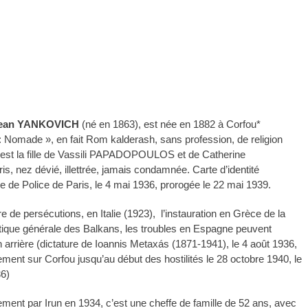
Jean YANKOVICH
(né en 1863), est née en 1882 à
Corfou*
ce: Nomade », en fait Rom kalderash, sans profession, de religion
le est la fille de Vassili PAPADOPOULOS et de Catherine
nez dévié, illettrée, jamais condamnée. Carte d’identité
e de Police de Paris, le 4 mai 1936, prorogée le 22 mai 1939.
re de persécutions, en Italie (1923), l’instauration en Grèce de la
olitique générale des Balkans, les troubles en Espagne peuvent
 arrière (dictature de Ioannis Metaxás (1871-1941), le 4 août 1936,
ent sur Corfou jusqu’au début des hostilités le 28 octobre 1940, le
36)
ment par Irun en 1934, c’est une cheffe de famille de 52 ans, avec