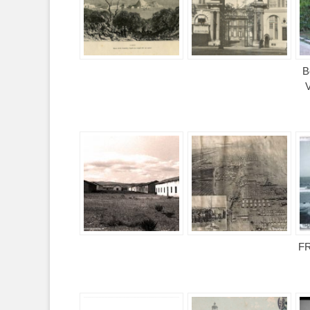
B
V
F