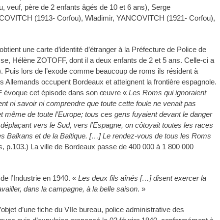
veuf, père de 2 enfants âgés de 10 et 6 ans), Serge
OVITCH (1913- Corfou), Wladimir, YANCOVITCH (1921- Corfou),
btient une carte d’identité d’étranger à la Préfecture de Police de
se, Hélène ZOTOFF, dont il a deux enfants de 2 et 5 ans. Celle-ci a
ns). Puis lors de l’exode comme beaucoup de roms ils résident à
les Allemands occupent Bordeaux et atteignent la frontière espagnole.
F
évoque cet épisode dans son œuvre «
Les Roms qui ignoraient
nt ni savoir ni comprendre que toute cette foule ne venait pas
et même de toute l’Europe; tous ces gens fuyaient devant le danger
déplaçant vers le Sud, vers l’Espagne, on côtoyait toutes les races
des Balkans et de la Baltique. […] Le rendez-vous de tous les Roms
s
, p.103.) La ville de Bordeaux passe de 400 000 à 1 800 000
de l’Industrie en 1940. «
Les deux fils aînés […] disent exercer la
vailler, dans la campagne, à la belle saison
. »
’objet d’une fiche du VIIe bureau, police administrative des