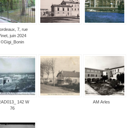
ordeaux, 7, rue
inet, juin 2024
©Gigi_Bonin
RAD013_ 142 W
AM Arles
76