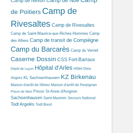
Camp de Noé
Camp de Nexon
Camp de
de Poitiers
Rivesaltes
Camp de Rivesaltes
Camp de Saint-Maurice-aux-Riches-Hommes
Camp
Camp de transit de Compiègne
des Alliers
Camp du Barcarès
Camp du Vernet
Caserne Dossin
CSS Fort-Barraux
Hôpital d'Arles
Hôtel-Dieu
Dépôt de Luçon
KZ Birkenau
KL Sachsenhausen
Angers
Maison d'arrêt de Nîmes
Maison d'arrêt de Perpignan
Prison St-Anne d'Avignon
Prison de Niort
Sachsenhausen
Saint-Maximin
Secours National
Todt Argelès
Todt Brest