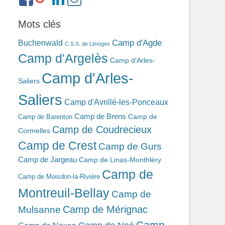
ref=br_rs
bonin-
389ba213b/
Mots clés
Camp d'Agde
Buchenwald
C.S.S. de Limoges
Camp d'Argelès
Camp d'Arles-
Camp d'Arles-
Saliers
Saliers
Camp d'Avrillé-les-Ponceaux
Camp de Brens
Camp de
Camp de Barenton
Camp de Coudrecieux
Cormelles
Camp de Crest
Camp de Gurs
Camp de Jargeau
Camp de Linas-Monthléry
Camp de
Camp de Moisdon-la-Rivière
Montreuil-Bellay
Camp de
Camp de Mérignac
Mulsanne
Camp