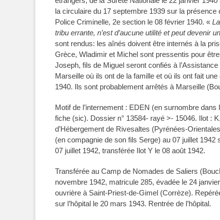
étrangers, de la Sûreté Nationale le 22 janvier 194
la circulaire du 17 septembre 1939 sur la présence 
Police Criminelle, 2e section le 08 février 1940. «
La
tribu errante, n’est d’aucune utilité et peut devenir 
sont rendus: les aînés doivent être internés à la pris
Grèce, Wladimir et Michel sont pressentis pour être
Joseph, fils de Miguel seront confiés à l’Assistanc
Marseille où ils ont de la famille et où ils ont fait u
1940. Ils sont probablement arrêtés à Marseille (Bou
Motif de l’internement : EDEN (en surnombre dans l
fiche (sic). Dossier n° 13584- rayé >- 15046. Ilot : 
d’Hébergement de Rivesaltes (Pyrénées-Orientales
(en compagnie de son fils Serge) au 07 juillet 1942
07 juillet 1942, transférée Ilot Y le 08 août 1942.
Transférée au Camp de Nomades de Saliers (Bouche
novembre 1942, matricule 285, évadée le 24 janvi
ouvrière à Saint-Priest-de-Gimel (Corrèze). Repérée
sur l’hôpital le 20 mars 1943. Rentrée de l’hôpital.