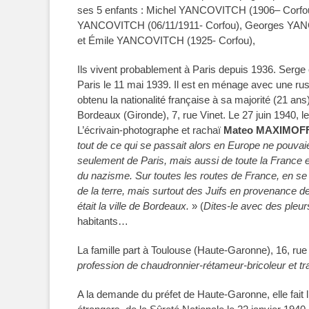
ses 5
enfants : Michel YANCOVITCH (1906– Corfou, 
YANCOVITCH (06/11/1911- Corfou),
Georges
YANC
et Émile YANCOVITCH (1925- Corfou),
Ils vivent probablement à Paris depuis 1936. Serge o
Paris le 11 mai 1939. Il est en ménage avec une rus
obtenu la nationalité française à sa majorité (21 a
Bordeaux (Gironde), 7, rue Vinet. Le 27 juin 1940, 
L’écrivain-photographe et rachaï
Mateo
MAXIMOF
tout de ce qui se passait alors en Europe ne pouvaie
seulement de Paris, mais aussi de toute la France 
du nazisme. Sur toutes les routes de France, en se 
de la terre, mais surtout des Juifs en provenance 
était la ville de Bordeaux.
» (
Dites-le avec des pleur
habitants…
La famille part à Toulouse (Haute-Garonne), 16, rue 
profession de chaudronnier-rétameur-bricoleur et tra
A la demande du préfet de Haute-Garonne, elle fait l